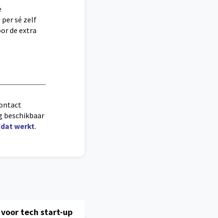
e
 per sé zelf
or de extra
contact
ag beschikbaar
e dat werkt
.
oor tech start-up