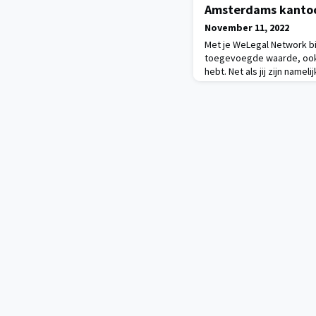
Amsterdams kanto
November 11, 2022
Met je WeLegal Network b
toegevoegde waarde, ook a
hebt. Net als jij zijn namelij
goede onafhankelijke juri
Nederland aangesloten. De
om op maat verbinding te 
vakgenoten en cliënten. B
hieronder: Kandidaat-not