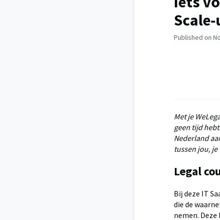
Iets vo
Scale-
Published on N
Met je WeLega
geen tijd hebt
Nederland aan
tussen jou, j
Legal cou
Bij deze IT Sa
die de waarne
nemen. Deze l