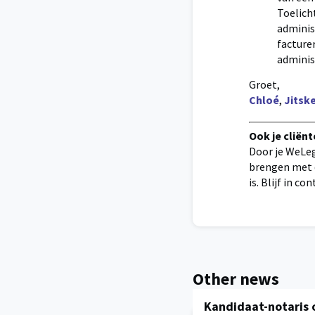
Toelich
administ
facture
adminis
Groet,
Chloé
,
Jitsk
Ook je cliën
Door je WeLeg
brengen met d
is. Blijf in c
Other news
Kandidaat-notaris