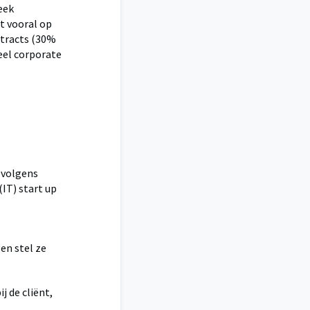
eek
t vooral op
ntracts (30%
deel corporate
 volgens
(IT) start up
en stel ze
 de cliënt,