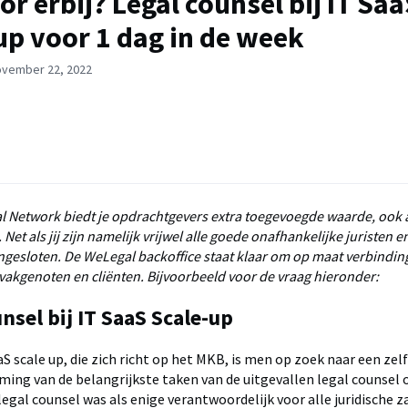
or erbij? Legal counsel bij IT Sa
up voor 1 dag in de week
ovember 22, 2022
l Network biedt je opdrachtgevers extra toegevoegde waarde, ook al
. Net als jij zijn namelijk vrijwel alle goede onafhankelijke juristen 
gesloten. De WeLegal backoffice staat klaar om op maat verbindin
e vakgenoten en cliënten. Bijvoorbeeld voor de vraag hieronder:
nsel bij IT SaaS Scale-up
aS scale up, die zich richt op het MKB, is men op zoek naar een zelf
ming van de belangrijkste taken van de uitgevallen legal counsel 
egal counsel was als enige verantwoordelijk voor alle juridische 