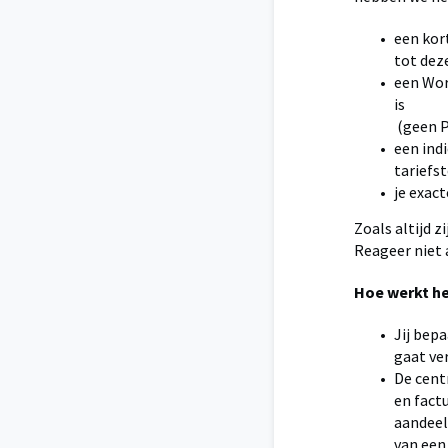
een kort
tot dez
een Word
is
(geen P
een ind
tariefs
je exac
Zoals altijd 
Reageer niet 
Hoe werkt he
Jij bep
gaat ve
De cent
en fact
aandeel
van een 