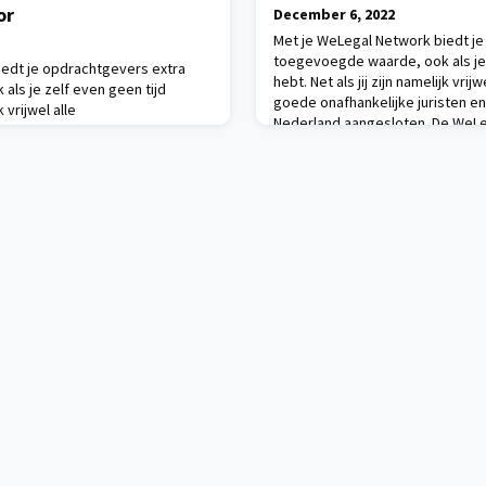
or
December 6, 2022
Met je WeLegal Network biedt j
toegevoegde waarde, ook als je 
iedt je opdrachtgevers extra
hebt. Net als jij zijn namelijk vrijw
ls je zelf even geen tijd
goede onafhankelijke juristen e
k vrijwel alle
Nederland aangesloten. De WeLeg
sten en advocaten in
om op maat verbinding te maken 
 WeLegal backoffice staat klaar
vakgenoten en cliënten. Bijvoor
maken tussen jou, je
hieronder: On-demand legal coun
ijvoorbeeld voor de vraag
aris ondernemingsrechtDe o