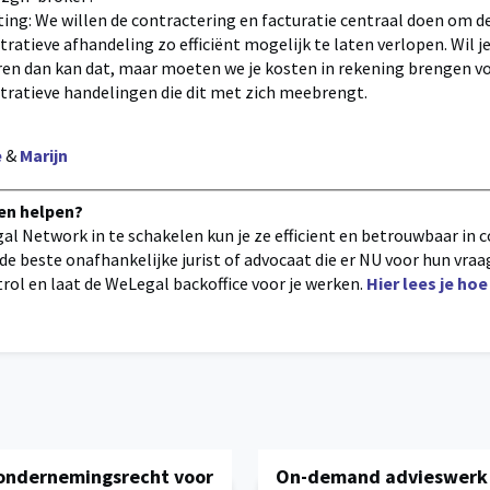
ting: We willen de contractering en facturatie centraal doen om d
ratieve afhandeling zo efficiënt mogelijk te laten verlopen. Wil je
ren dan kan dat, maar moeten we je kosten in rekening brengen vo
tratieve handelingen die dit met zich meebrengt.
e
&
Marijn
ten helpen?
al Network in te schakelen kun je ze efficient en betrouwbaar in 
e beste onafhankelijke jurist of advocaat die er NU voor hun vra
ontrol en laat de WeLegal backoffice voor je werken.
Hier lees je ho
 ondernemingsrecht voor
On-demand advieswerk v