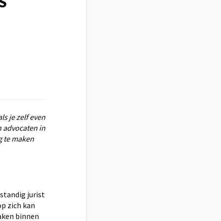
aS
s je zelf even
en advocaten in
g te maken
standig jurist
op zich kan
zaken binnen