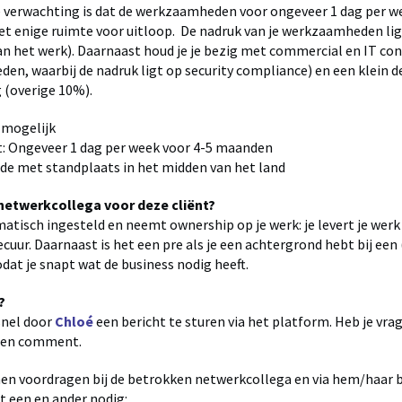
De verwachting is dat de werkzaamheden voor ongeveer 1 dag per w
met enige ruimte voor uitloop. De nadruk van je werkzaamheden lig
 het werk). Daarnaast houd je je bezig met commercial en IT co
eden, waarbij de nadruk ligt op security compliance) en een klein 
 (overige 10%).
l mogelijk
: Ongeveer 1 dag per week voor 4-5 maanden
ide met standplaats in het midden van het land
 netwerkcollega voor deze cliënt?
atisch ingesteld en neemt ownership op je werk: je levert je werk
cuur. Daarnaast is het een pre als je een achtergrond hebt bij een 
odat je snapt wat de business nodig heeft.
?
snel door
Chloé
een bericht te sturen via het platform. Heb je vrag
 een comment.
en voordragen bij de betrokken netwerkcollega en via hem/haar bij
t een en ander nodig: