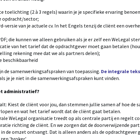
e toelichting (2 à 3 regels) waarin je je specifieke ervaring benoem
e opdracht/sector;
-versie van je actuele cv. In het Engels tenzij de cliënt een overh
DF; die kunnen we alleen gebruiken als je er zelf een WeLegal ste
icatie van het tarief dat de opdrachtgever moet gaan betalen (houd
telling rekening mee dat we als partners delen);
te beschikbaarheid
zijn de samenwerkingsafspraken van toepassing.
De integrale tekst
als je je niet in die samenwerkingsafspraken kunt vinden.
t administratief?
aalt: Kiest de cliënt voor jou, dan stemmen jullie samen af hoe d
rlopen en wat het tarief wordt dat de cliënt gaat betalen.
rale WeLegal organisatie treedt op als centrale partij en regelt c
uratie richting de cliënt. En we zorgen dat de doorverwijzende par
 in de omzet ontvangt. Dat is alleen anders als de opdrachtgever
zgn 'broker'.