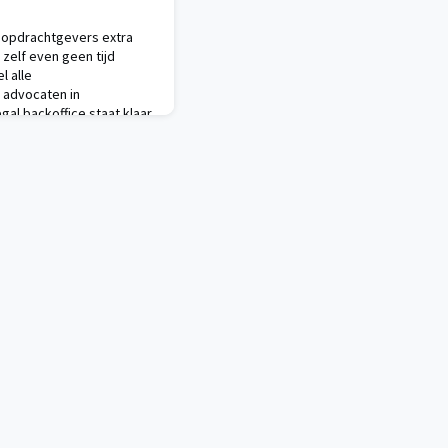
e opdrachtgevers extra
zelf even geen tijd
el alle
n advocaten in
al backoffice staat klaar
tussen jou, je
beeld voor de vraag
sel Bij deze tech s