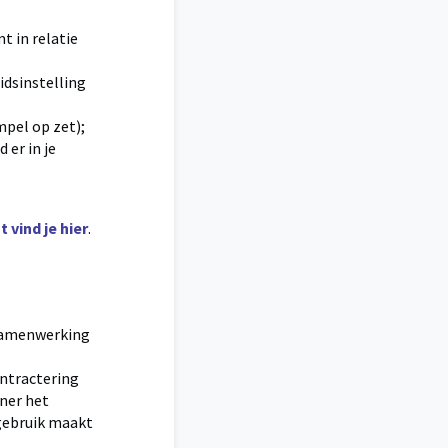
t in relatie
eidsinstelling
mpel op zet);
 er in je
 vind je hier
.
e samenwerking
ontractering
tner het
 gebruik maakt