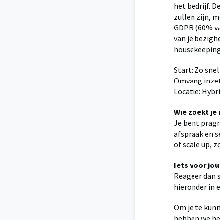
het bedrijf. 
zullen zijn, 
GDPR (60% van
van je bezigh
housekeeping
Start: Zo sne
Omvang inzet
Locatie: Hybr
Wie zoekt je
Je bent pragm
afspraak en se
of scale up, z
Iets voor jou
Reageer dan 
hieronder in
Om je te kunn
hebben we he