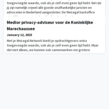
toegevoegde waarde, ook als je zelf even geen tijd hebt. Net als
jij zijn namelijk vrijwel alle goede onafhankelijke juristen en
advocaten in Nederland aangesloten. De WeLegal backoffice
staat klaar om op maat verbinding te maken tussen jou, je
vakgenoten en cliënten. Bijvoorbeeld voor de vraag
Medior privacy-adviseur voor de Koninklijke
hieronder: Legal Counsel Commercial ContractsBij d
Marechaussee
January 12, 2023
Met je WeLegal Network biedt je opdrachtgevers extra
toegevoegde waarde, ook als je zelf even geen tijd hebt. Maar
dat niet alleen, we kunnen ook samenwerken om grotere
clienten te bedienen. Zoals de Rijksoverheid die eind 2022 twee
mantelcontracten gunde aan het netwerk. De opdracht hieronder
is daaruit afkomstig. Medior privacy-adviseur voor de Koninklijke
MarechausseeDeze rol als medior privacy