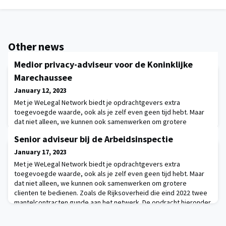
Other news
Medior privacy-adviseur voor de Koninklijke
Marechaussee
January 12, 2023
Met je WeLegal Network biedt je opdrachtgevers extra
toegevoegde waarde, ook als je zelf even geen tijd hebt. Maar
dat niet alleen, we kunnen ook samenwerken om grotere
clienten te bedienen. Zoals de Rijksoverheid die eind 2022 twee
Senior adviseur bij de Arbeidsinspectie
mantelcontracten gunde aan het netwerk. De opdracht hieronder
is daaruit afkomstig. Medior privacy-adviseur voor de Koninklijke
January 17, 2023
MarechausseeDeze rol als medior privacy
Met je WeLegal Network biedt je opdrachtgevers extra
toegevoegde waarde, ook als je zelf even geen tijd hebt. Maar
dat niet alleen, we kunnen ook samenwerken om grotere
clienten te bedienen. Zoals de Rijksoverheid die eind 2022 twee
mantelcontracten gunde aan het netwerk. De opdracht hieronder
is daaruit afkomstig. Senior adviseur bedrijfsvoering De
Nederlandse Arbeidsinspectie controleert of werk