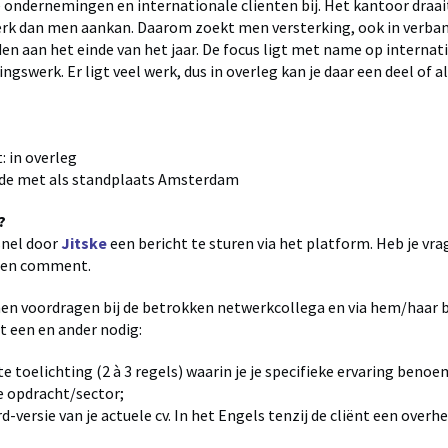
 ondernemingen en internationale clienten bij. Het kantoor draai
erk dan men aankan. Daarom zoekt men versterking, ook in verba
n aan het einde van het jaar. De focus ligt met name op internat
ngswerk. Er ligt veel werk, dus in overleg kan je daar een deel of a
 in overleg
ride met als standplaats Amsterdam
?
snel door
J
itske
een bericht te sturen via het platform. Heb je vra
 een comment.
en voordragen bij de betrokken netwerkcollega en via hem/haar bij
t een en ander nodig:
e toelichting (2 à 3 regels) waarin je je specifieke ervaring benoem
e opdracht/sector;
-versie van je actuele cv. In het Engels tenzij de cliënt een overh