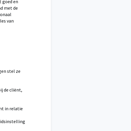
t goed en
nd met de
ionaal
lles van
gen stel ze
 de cliënt,
t in relatie
eidsinstelling