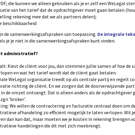
DF; die kunnen we alleen gebruiken als je er zelf een WeLegal ste
icatie van het tarief dat de opdrachtgever moet gaan betalen (houd
telling rekening mee dat we als partners delen);
te beschikbaarheid
zijn de samenwerkingsafspraken van toepassing.
De integrale tekst
als je je niet in die samenwerkingsafspraken kunt vinden.
t administratief?
aalt: Kiest de cliënt voor jou, dan stemmen jullie samen af hoe d
rlopen en wat het tarief wordt dat de cliënt gaat betalen.
rale WeLegal organisatie treedt op als centrale partij en regelt c
uratie richting de cliënt. En we zorgen dat de doorverwijzende par
 in de omzet ontvangt. Dat is alleen anders als de opdrachtgever
zgn 'broker'.
ting: We willen de contractering en facturatie centraal doen om d
ratieve afhandeling zo efficiënt mogelijk te laten verlopen. Wil je
ren dan kan dat, maar moeten we je kosten in rekening brengen vo
tratieve handelingen die dit met zich meebrengt.