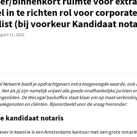
ver/binnenkort ruimte voor extr
l in te richten rol voor corporat
list (bij voorkeur Kandidaat nota
gust 11, 2022
l Network biedt je opdrachtgevers extra toegevoegde waarde, ook al
. Net als jij zijn namelijk vrijwel alle goede onafhankelijke juristen 
gesloten. De WeLegal backoffice staat klaar om op maat verbindin
e vakgenoten en cliënten. Bijvoorbeeld voor de vraag hieronder:
e kandidaat notaris
ver in kwestie is een Amsterdams kantoor met een grote notariële