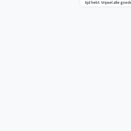
tijd hebt. Vrijwel alle goe
advocaten in Nederland zi
WeLegal backoffice staat 
maken tussen jou, je vakg
voor de vraag hieronder: 
raamovereenkomst v