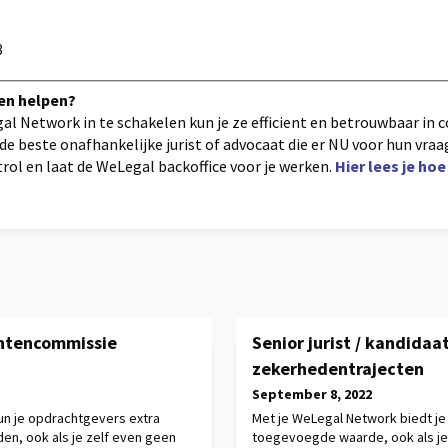
8
ten helpen?
al Network in te schakelen kun je ze efficient en betrouwbaar in 
e beste onafhankelijke jurist of advocaat die er NU voor hun vra
ontrol en laat de WeLegal backoffice voor je werken.
Hier lees je ho
achtencommissie
Senior jurist / kandidaa
zekerhedentrajecten
September 8, 2022
un je opdrachtgevers extra
Met je WeLegal Network biedt j
n, ook als je zelf even geen
toegevoegde waarde, ook als je 