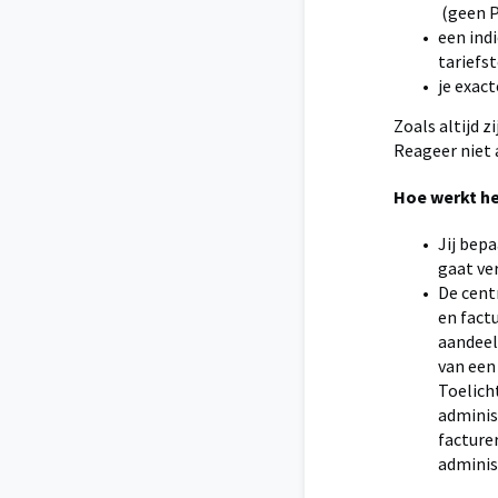
(geen P
een ind
tariefs
je exac
Zoals altijd 
Reageer niet 
Hoe werkt he
Jij bep
gaat ve
De cent
en fact
aandeel
van een 
Toelich
administ
facture
adminis