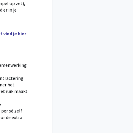
mpel op zet);
 er in je
 vind je hier
.
e samenwerking
ontractering
tner het
 gebruik maakt
e
 per sé zelf
or de extra