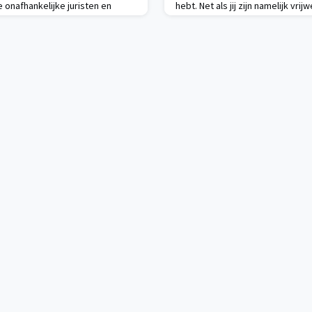
de onafhankelijke juristen en
hebt. Net als jij zijn namelijk vrijw
jn namelijk aangesloten. De
goede onafhankelijke juristen e
klaar om op maat verbinding te
Nederland aangesloten. De WeLeg
enoten en clienten. Bijvoorbeeld
om op maat verbinding te maken 
Lid klachtencommissie Via de
vakgenoten en cliënten. Bijvoor
hieronder: Senior jurist / kandid