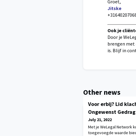
Groet,
Jitske
+3164020706
Ook je cliën
Door je WeLeg
brengen met d
is. Blijf in c
Other news
Voor erbij? Lid kl
Ongewenst Gedrag
July 21, 2022
Met je WeLegal Network k
toegevoegde waarde biede