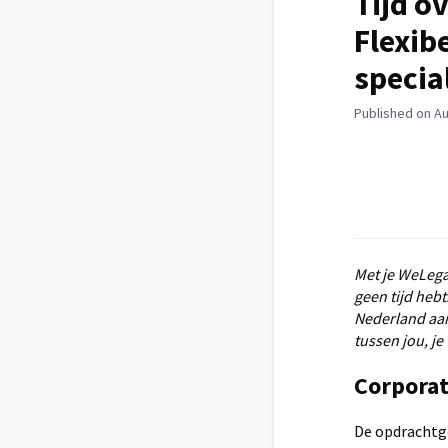
Tijd o
Flexibe
specia
Published on Au
Met je WeLega
geen tijd hebt
Nederland aan
tussen jou, j
Corporat
De opdrachtge