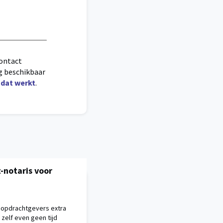
contact
ag beschikbaar
e dat werkt
.
t-notaris voor
e opdrachtgevers extra
zelf even geen tijd