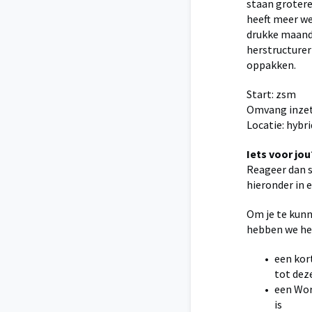
staan grotere
heeft meer w
drukke maande
herstructureri
oppakken.
Start: zsm
Omvang inzet:
Locatie: hyb
Iets voor jou
Reageer dan 
hieronder in
Om je te kunn
hebben we he
een kort
tot dez
een Word
is